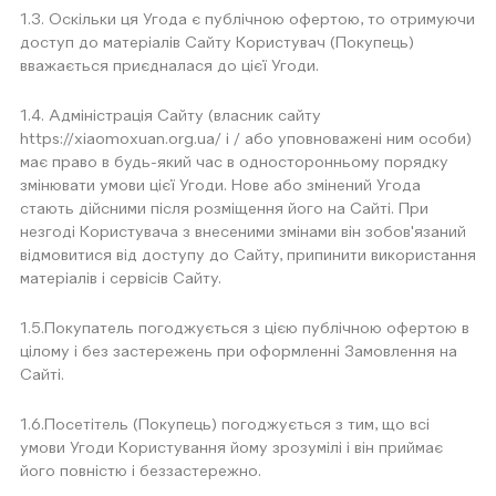
1.3. Оскільки ця Угода є публічною офертою, то отримуючи
доступ до матеріалів Сайту Користувач (Покупець)
вважається приєдналася до цієї Угоди.
1.4. Адміністрація Сайту (власник сайту
https://xiaomoxuan.org.ua/ і / або уповноважені ним особи)
має право в будь-який час в односторонньому порядку
змінювати умови цієї Угоди. Нове або змінений Угода
стають дійсними після розміщення його на Сайті. При
незгоді Користувача з внесеними змінами він зобов'язаний
відмовитися від доступу до Сайту, припинити використання
матеріалів і сервісів Сайту.
1.5.Покупатель погоджується з цією публічною офертою в
цілому і без застережень при оформленні Замовлення на
Сайті.
1.6.Посетітель (Покупець) погоджується з тим, що всі
умови Угоди Користування йому зрозумілі і він приймає
його повністю і беззастережно.