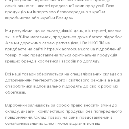
Ми розуміємо переживання наших клієнтів з приводу
оригінальності і якості продаваної нами продукції. Всю
продукцію ми імпортуємо безпосередньо з країни
виробництва або «країни Бренда».
Ми розуміємо що на сьогоднішній день, в інтернеті, власне
як і в off-line магазинах, продається дуже багато підробок.
Але ми дорожимо своєю репутацією, і Ви НІКОЛИ не
придбаєте на сайті https://xiaomoxuan.org.ua підроблений
товар. У нас представлена ​​тільки оригінальна продукція
кращих брендів косметики і засобів по догляду.
Всі наші товари зберігаються на спеціалізованих складах з
дотриманням температурного і світлового режимів а наші
співробітники відповідально підходять до своїх робочих
обов'язків.
Виробники залишають за собою право вносити зміни до
складу, дизайн і комплектацію продукції без попереднього
повідомлення. Склад товару на сайті представлений в
ознайомлювальних цілях і може відрізнятися від