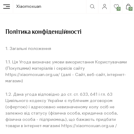
Xiaomoxuan
0
0
Політика конфіденційності
1. Загальні положення
1.1. Ця Угода визначає умови використання Користувачами
(Покупцями) матеріалів і сервісів сайту
https://xiaomoxuan.org.ua/ (далі - Сайт, веб-сайт, інтернет-
магазин)
1.2. Дана угода відповідно до ст. ст. 633, 641 і гл. 63
Цивільного кодексу України є публічним договором
(офертою) і адресовано невизначеному колу осіб не
залежно від статусу (фізична особа, юридична особа,
фізична особа - підприємець), що бажають придбати
товари в інтернет-магазині https://xiaomoxuan.org.ua /