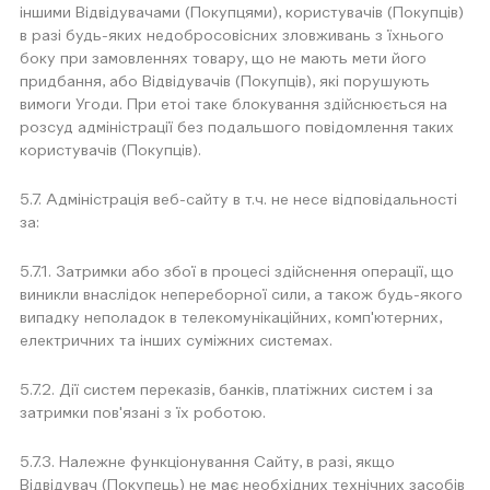
іншими Відвідувачами (Покупцями), користувачів (Покупців)
в разі будь-яких недобросовісних зловживань з їхнього
боку при замовленнях товару, що не мають мети його
придбання, або Відвідувачів (Покупців), які порушують
вимоги Угоди. При етоі таке блокування здійснюється на
розсуд адміністрації без подальшого повідомлення таких
користувачів (Покупців).
5.7. Адміністрація веб-сайту в т.ч. не несе відповідальності
за:
5.7.1. Затримки або збої в процесі здійснення операції, що
виникли внаслідок непереборної сили, а також будь-якого
випадку неполадок в телекомунікаційних, комп'ютерних,
електричних та інших суміжних системах.
5.7.2. Дії систем переказів, банків, платіжних систем і за
затримки пов'язані з їх роботою.
5.7.3. Належне функціонування Сайту, в разі, якщо
Відвідувач (Покупець) не має необхідних технічних засобів