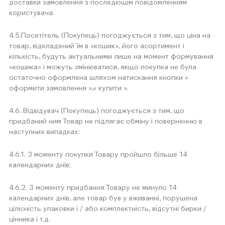
доставки замовлення з последющім повідомленням
користувача.
4.5.Посетітель (Покупець) погоджується з тим, що ціна на
товар, відкладений їм в «кошик», його асортимент і
кількість, будуть актуальними лише на момент формування
«кошика» і можуть змінюватися, якщо покупка не була
остаточно оформлена шляхом натискання кнопки «
оформити замовлення »,« купити ».
4.6. Відвідувач (Покупець) погоджується з тим, що
придбаний ним Товар не підлягає обміну і поверненню в
наступних випадках:
4.6.1. З моменту покупки Товару пройшло більше 14
календарних днів;
4.6.2. З моменту придбання Товару не минуло 14
календарних днів, але товар був у вживанні, порушена
цілісність упаковки і / або комплектність, відсутні бирки /
цінника і т.д.