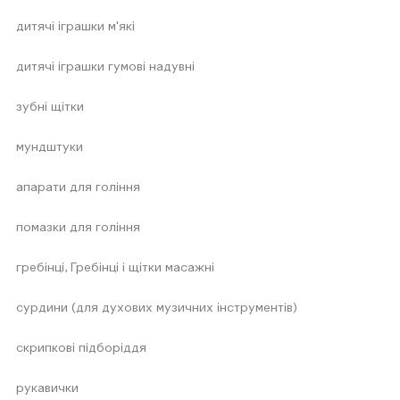
дитячі іграшки м'які
дитячі іграшки гумові надувні
зубні щітки
мундштуки
апарати для гоління
помазки для гоління
гребінці, Гребінці і щітки масажні
сурдини (для духових музичних інструментів)
скрипкові підборіддя
рукавички