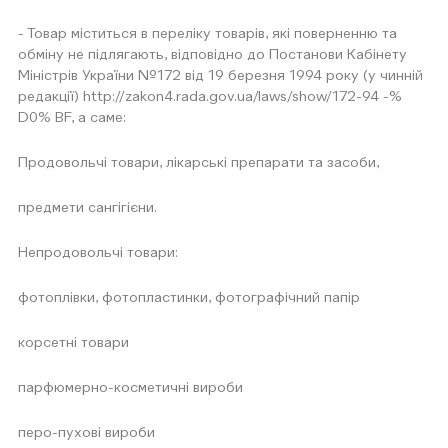
- Товар міститься в переліку товарів, які поверненню та
обміну не підлягають, відповідно до Постанови Кабінету
Міністрів України №172 від 19 березня 1994 року (у чинній
редакції) http://zakon4.rada.gov.ua/laws/show/172-94 -%
D0% BF, а саме:
Продовольчі товари, лікарські препарати та засоби,
предмети сангігієни.
Непродовольчі товари:
фотоплівки, фотопластинки, фотографічний папір
корсетні товари
парфюмерно-косметичні вироби
перо-пухові вироби