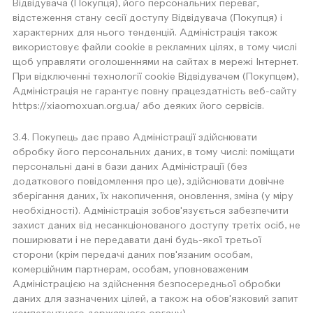
Відвідувача (Покупця), його персональних переваг,
відстеження стану сесії доступу Відвідувача (Покупця) і
характерних для нього тенденцій. Адміністрація також
використовує файли cookie в рекламних цілях, в тому числі
щоб управляти оголошеннями на сайтах в мережі Інтернет.
При відключенні технології cookie Відвідувачем (Покупцем),
Адміністрація не гарантує повну працездатність веб-сайту
https://xiaomoxuan.org.ua/ або деяких його сервісів.
3.4. Покупець дає право Адміністрації здійснювати
обробку його персональних даних, в тому числі: поміщати
персональні дані в бази даних Адміністрації (без
додаткового повідомлення про це), здійснювати довічне
зберігання даних, їх накопичення, оновлення, зміна (у міру
необхідності). Адміністрація зобов'язується забезпечити
захист даних від несанкціонованого доступу третіх осіб, не
поширювати і не передавати дані будь-якої третьої
сторони (крім передачі даних пов'язаним особам,
комерційним партнерам, особам, уповноваженим
Адміністрацією на здійснення безпосередньої обробки
даних для зазначених цілей, а також на обов'язковий запит