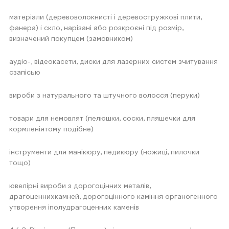
матеріали (деревоволокнисті і деревостружкові плити,
фанера) і скло, нарізані або розкроєні під розмір,
визначений покупцем (замовником)
аудіо-, відеокасети, диски для лазерних систем зчитування
сзапісью
вироби з натурального та штучного волосся (перуки)
товари для немовлят (пелюшки, соски, пляшечки для
кормленіятому подібне)
інструменти для манікюру, педикюру (ножиці, пилочки
тощо)
ювелірні вироби з дорогоцінних металів,
драгоценнихкамней, дорогоцінного каміння органогенного
утворення іполудрагоценних каменів