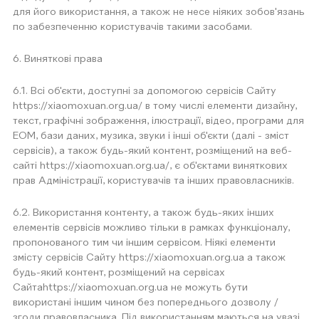
для його використання, а також не несе ніяких зобов'язань
по забезпеченню користувачів такими засобами.
6. Виняткові права
6.1. Всі об'єкти, доступні за допомогою сервісів Сайту
https://xiaomoxuan.org.ua/ в тому числі елементи дизайну,
текст, графічні зображення, ілюстрації, відео, програми для
ЕОМ, бази даних, музика, звуки і інші об'єкти (далі - зміст
сервісів), а також будь-який контент, розміщений на веб-
сайті https://xiaomoxuan.org.ua/, є об'єктами виняткових
прав Адміністрації, користувачів та інших правовласників.
6.2. Використання контенту, а також будь-яких інших
елементів сервісів можливо тільки в рамках функціоналу,
пропонованого тим чи іншим сервісом. Ніякі елементи
змісту сервісів Сайту https://xiaomoxuan.org.ua а також
будь-який контент, розміщений на сервісах
Сайтаhttps://xiaomoxuan.org.ua не можуть бути
використані іншим чином без попереднього дозволу /
згоди правовласника. Під використанням маються на увазі,