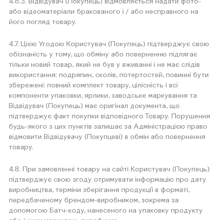
4.6.3. Відвідувач (Покупець) відмовляється надати фото-
або відеоматеріали бракованого і / або несправного на
його погляд товару.
4.7. Цією Угодою Користувач (Покупець) підтверджує свою
обізнаність у тому, що обміну або поверненню підлягає
тільки новий товар, який не був у вживанні і не має слідів
використання: подряпин, сколів, потертостей, повинні бути
збережені: повний комплект товару, цілісність і всі
компоненти упаковки, ярлики, заводське маркування та
Відвідувач (Покупець) має оригінал документа, що
підтверджує факт покупки відповідного Товару. Порушення
будь-якого з цих пунктів залишає за Адміністрацією право
відмовити Відвідувачу (Покупцеві) в обмін або повернення
товару.
4.8. При замовленні товару на сайті Користувач (Покупець)
підтверджує свою згоду отримувати інформацію про дату
виробництва, терміни зберігання продукції в форматі,
передбаченому брендом-виробником, зокрема за
допомогою Батч-коду, нанесеного на упаковку продукту