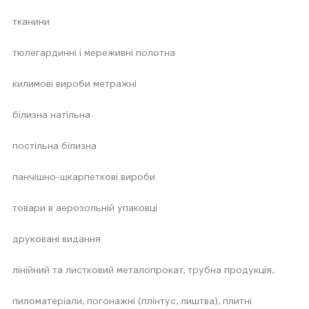
тканини
тюлегардинні і мереживні полотна
килимові вироби метражні
білизна натільна
постільна білизна
панчішно-шкарпеткові вироби
товари в аерозольній упаковці
друковані видання
лінійний та листковий металопрокат, трубна продукція,
пиломатеріали, погонажні (плінтус, лиштва), плитні