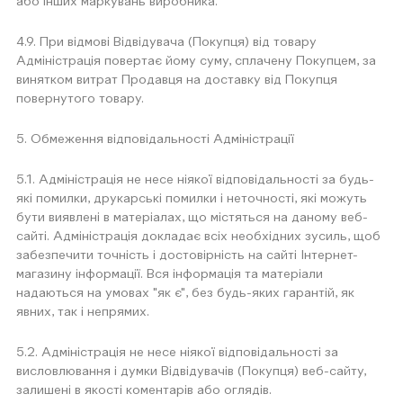
або інших маркувань виробника.
4.9. При відмові Відвідувача (Покупця) від товару
Адміністрація повертає йому суму, сплачену Покупцем, за
винятком витрат Продавця на доставку від Покупця
повернутого товару.
5. Обмеження відповідальності Адміністрації
5.1. Адміністрація не несе ніякої відповідальності за будь-
які помилки, друкарські помилки і неточності, які можуть
бути виявлені в матеріалах, що містяться на даному веб-
сайті. Адміністрація докладає всіх необхідних зусиль, щоб
забезпечити точність і достовірність на сайті Інтернет-
магазину інформації. Вся інформація та матеріали
надаються на умовах "як є", без будь-яких гарантій, як
явних, так і непрямих.
5.2. Адміністрація не несе ніякої відповідальності за
висловлювання і думки Відвідувачів (Покупця) веб-сайту,
залишені в якості коментарів або оглядів.